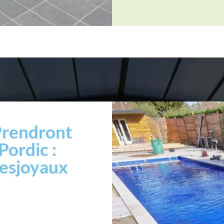
Prendront
Pordic :
esjoyaux