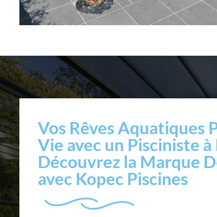
Vos Rêves Aquatiques 
Vie avec un Pisciniste à 
Découvrez la Marque D
avec Kopec Piscines