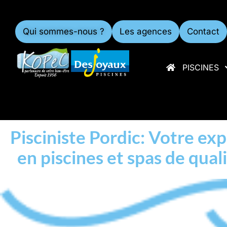
Qui sommes-nous ?
Les agences
Contact
PISCINES
Pisciniste Pordic: Votre ex
en piscines et spas de qual