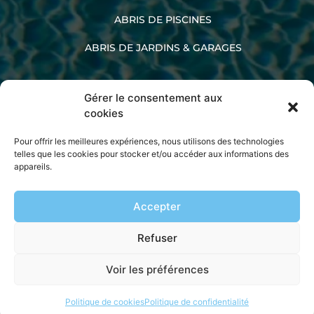
ABRIS DE PISCINES
ABRIS DE JARDINS & GARAGES
Gérer le consentement aux
02 33 60 47 45
cookies
Pour offrir les meilleures expériences, nous utilisons des technologies
telles que les cookies pour stocker et/ou accéder aux informations des
appareils.
La société Kopec
Accepter
Mentions légales
Politique de confidentialité
Refuser
Plan de site
Voir les préférences
Politique de cookies
Politique de confidentialité