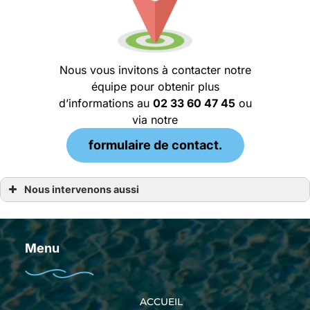
Nous vous invitons à contacter notre
équipe pour obtenir plus
d’informations au
02 33 60 47 45
ou
via notre
formulaire de contact.
Nous intervenons aussi
Pisciniste
Pisciniste à Pordic
Pisciniste à Paimpol
Pisciniste à Perros-Guirec
Menu
Pisciniste à Rennes
Pisciniste à Saint Grégoire
Pisciniste à Cesson Sévigné
Pisciniste à Pacé
Pisciniste à Betton
ACCUEIL
Pisciniste à Bruz