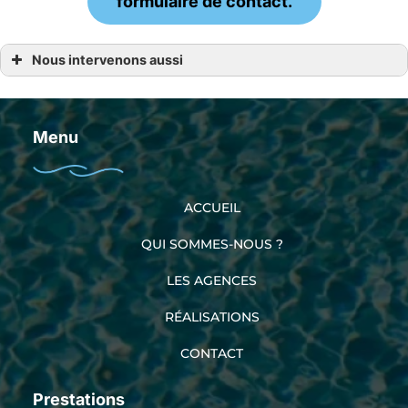
formulaire de contact.
Nous intervenons aussi
Matériel entretien piscine
Matériel entretien piscine La Mézière
Matériel entretien piscine Pontaubault
Matériel entretien piscine Pordic
Menu
Matériel entretien piscine Rennes
Matériel entretien piscine Saint-Lo
ACCUEIL
QUI SOMMES-NOUS ?
LES AGENCES
RÉALISATIONS
CONTACT
Prestations