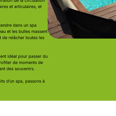
oration de la circulation
es et articulaires, et
étendre dans un spa
eau et les bulles massent
 de relâcher toutes les
ment idéal pour passer du
rofiter de moments de
eant des souvenirs.
its d’un spa, passons à