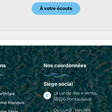
À votre écoute
ons
Nos coordonnées
Siège social
La Lande des 4 Vents,
rthSpa
50220 Pontaubault
mme Marquis
Du Lundi : 14h-18h
me Série