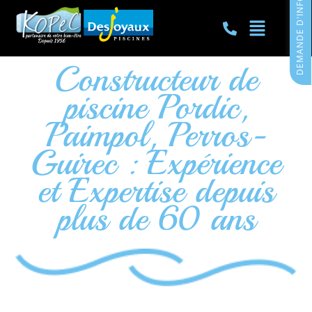
DEMANDE D'INFORMATIONS
Constructeur de
piscine Pordic,
Paimpol, Perros-
Guirec : Expérience
et Expertise depuis
plus de 60 ans