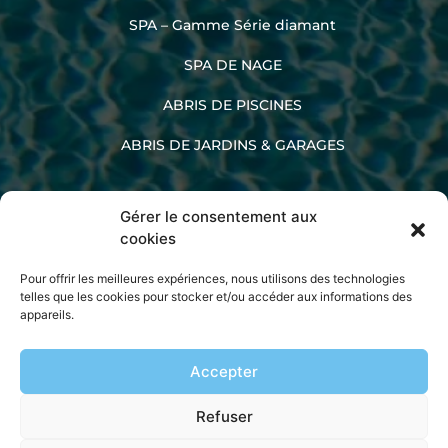
SPA – Gamme Série diamant
SPA DE NAGE
ABRIS DE PISCINES
ABRIS DE JARDINS & GARAGES
Gérer le consentement aux
02 33 60 47 45
cookies
Pour offrir les meilleures expériences, nous utilisons des technologies
telles que les cookies pour stocker et/ou accéder aux informations des
appareils.
La société Kopec
Accepter
Mentions légales
Politique de confidentialité
Refuser
Plan de site