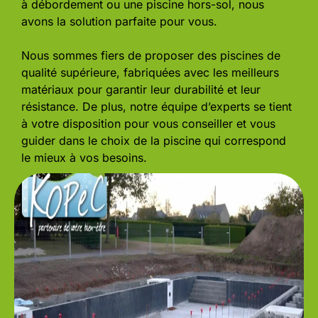
à débordement ou une piscine hors-sol, nous
avons la solution parfaite pour vous.
Nous sommes fiers de proposer des piscines de
qualité supérieure, fabriquées avec les meilleurs
matériaux pour garantir leur durabilité et leur
résistance. De plus, notre équipe d’experts se tient
à votre disposition pour vous conseiller et vous
guider dans le choix de la piscine qui correspond
le mieux à vos besoins.