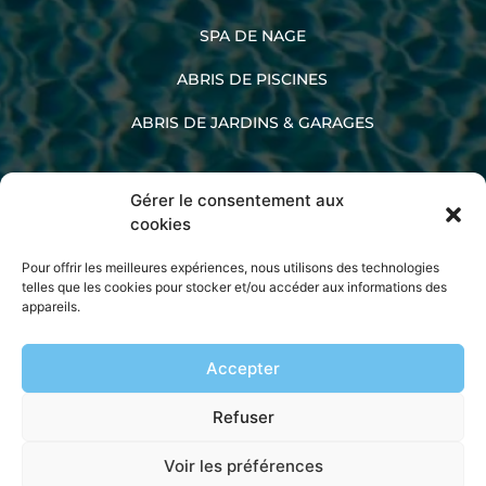
SPA DE NAGE
ABRIS DE PISCINES
ABRIS DE JARDINS & GARAGES
Gérer le consentement aux
02 33 60 47 45
cookies
Pour offrir les meilleures expériences, nous utilisons des technologies
telles que les cookies pour stocker et/ou accéder aux informations des
appareils.
La société Kopec
Accepter
Mentions légales
Politique de confidentialité
Refuser
Plan de site
Voir les préférences