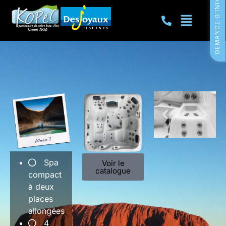
DEMANDE D'INFORMATIONS
Spa
Voir le
catalogue
compact
à deux
places
allongées
4