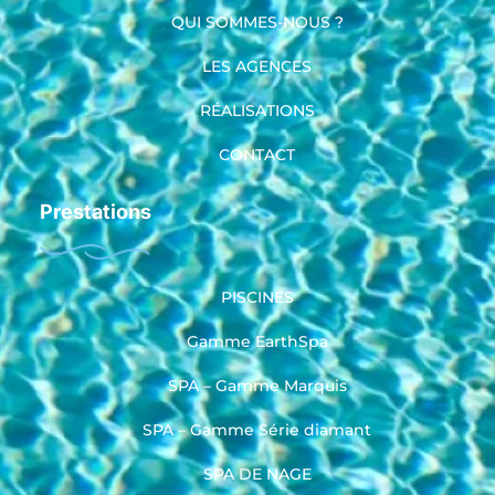
QUI SOMMES-NOUS ?
LES AGENCES
RÉALISATIONS
CONTACT
Prestations
PISCINES
Gamme EarthSpa
SPA – Gamme Marquis
SPA – Gamme Série diamant
SPA DE NAGE