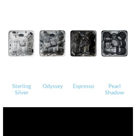
Sterling
Odyssey
Espresso
Pearl
Silver
Shadow