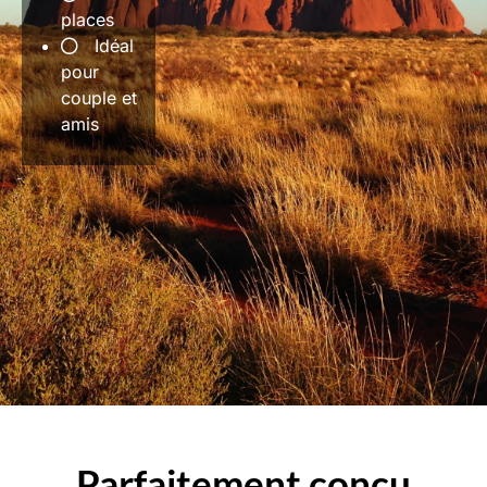
places
Idéal
pour
couple et
amis
Parfaitement conçu